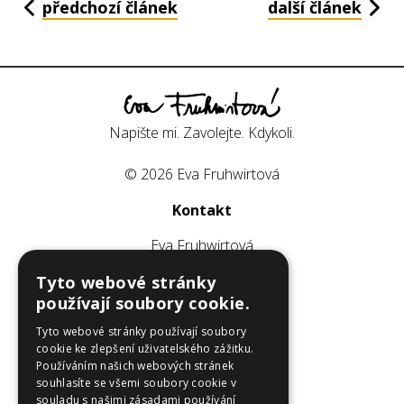
předchozí článek
další článek
Napište mi. Zavolejte. Kdykoli.
© 2026 Eva Fruhwirtová
Kontakt
Eva Fruhwirtová
E:
fruhwirtova@efcomm.cz
Tyto webové stránky
T:
+ 420 737 103 866
používají soubory cookie.
Sledujte mě
Tyto webové stránky používají soubory
cookie ke zlepšení uživatelského zážitku.
Používáním našich webových stránek
souhlasíte se všemi soubory cookie v
souladu s našimi zásadami používání