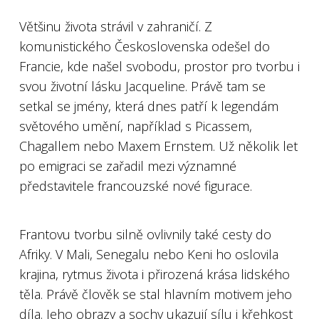
Většinu života strávil v zahraničí. Z
komunistického Československa odešel do
Francie, kde našel svobodu, prostor pro tvorbu i
svou životní lásku Jacqueline. Právě tam se
setkal se jmény, která dnes patří k legendám
světového umění, například s Picassem,
Chagallem nebo Maxem Ernstem. Už několik let
po emigraci se zařadil mezi významné
představitele francouzské nové figurace.
Frantovu tvorbu silně ovlivnily také cesty do
Afriky. V Mali, Senegalu nebo Keni ho oslovila
krajina, rytmus života i přirozená krása lidského
těla. Právě člověk se stal hlavním motivem jeho
díla. Jeho obrazy a sochy ukazují sílu i křehkost